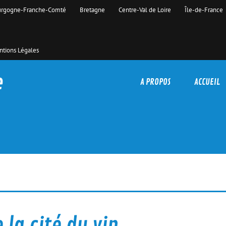
rgogne-Franche-Comté
Bretagne
Centre-Val de Loire
Île-de-France
tions Légales
e
A PROPOS
ACCUEIL
la cité du vin