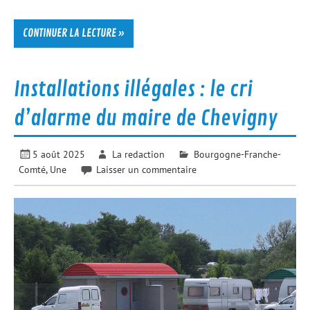
CONTINUER LA LECTURE »
Installations illégales : le cri
d’alarme du maire de Chevigny
5 août 2025
La redaction
Bourgogne-Franche-
Comté
,
Une
Laisser un commentaire