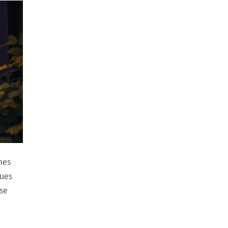
mes
ques
yse