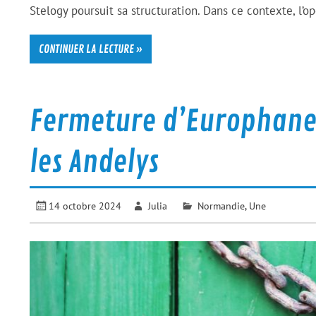
Stelogy poursuit sa structuration. Dans ce contexte, l’o
CONTINUER LA LECTURE »
Fermeture d’Europhane
les Andelys
14 octobre 2024
Julia
Normandie
,
Une