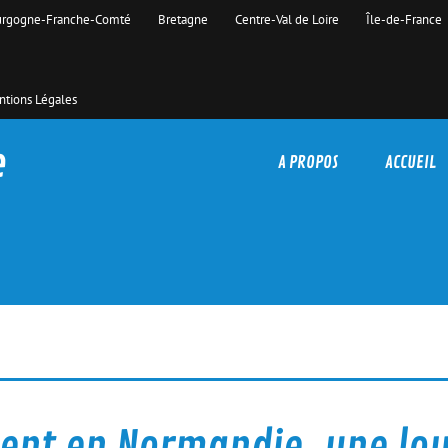
rgogne-Franche-Comté
Bretagne
Centre-Val de Loire
Île-de-France
tions Légales
e
A PROPOS
ACCUEIL
ent en Normandie, une lo