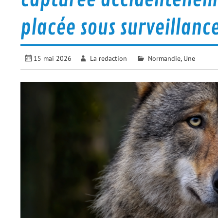
placée sous surveillanc
15 mai 2026
La redaction
Normandie
,
Une