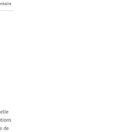
ntaire
elle
ations
le de