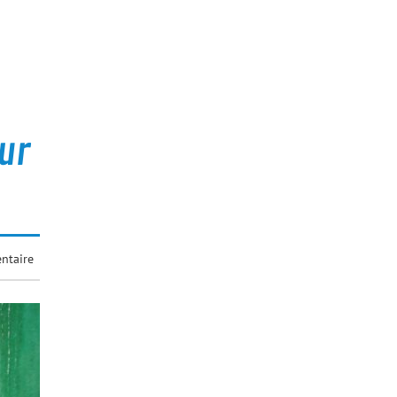
ur
ntaire