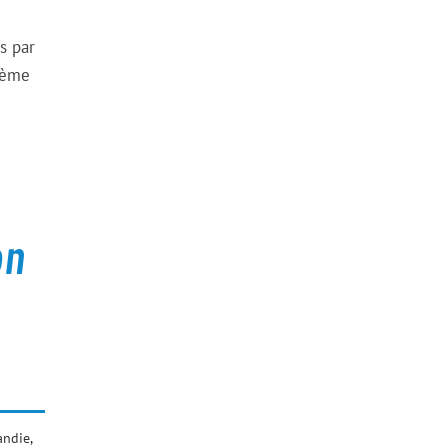
s par
sième
on
ndie
,