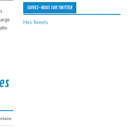
SUIVEZ-NOUS SUR TWITTER
n
harge
Mes Tweets
afin
es
ntaire