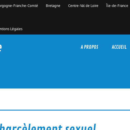
rgogne-Franche-Comté
Bretagne
Centre-Val de Loire
Île-de-France
tions Légales
e
A PROPOS
ACCUEIL
 harcèlement sexuel