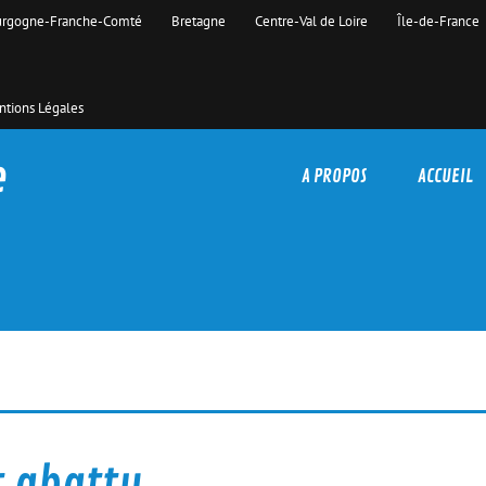
rgogne-Franche-Comté
Bretagne
Centre-Val de Loire
Île-de-France
tions Légales
e
A PROPOS
ACCUEIL
t abattu