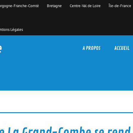
rgogne-Franche-Comté
Bretagne
Centre-Val de Loire
Île-de-France
tions Légales
e
A PROPOS
ACCUEIL
e La Grand-Combe se rend