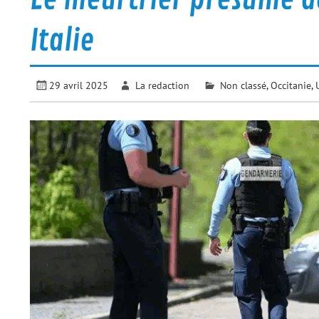
Italie
29 avril 2025
La redaction
Non classé
,
Occitanie
,