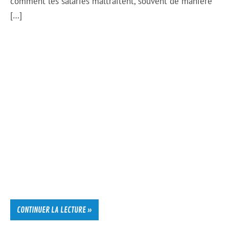
comment les salariés maltraitent, souvent de manière
[…]
CONTINUER LA LECTURE »