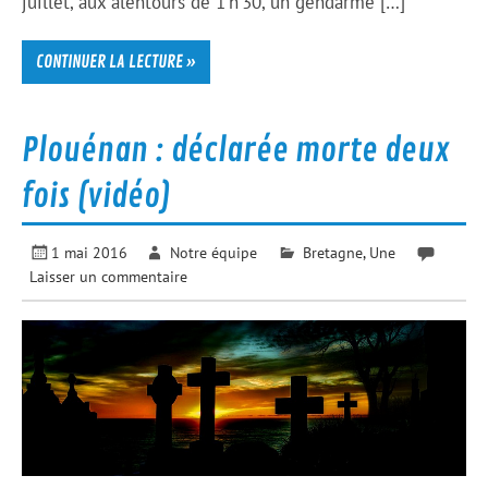
juillet, aux alentours de 1 h 30, un gendarme […]
CONTINUER LA LECTURE »
Plouénan : déclarée morte deux
fois (vidéo)
1 mai 2016
Notre équipe
Bretagne
,
Une
Laisser un commentaire