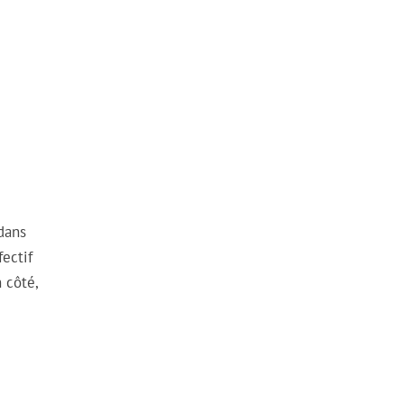
dans
fectif
 côté,