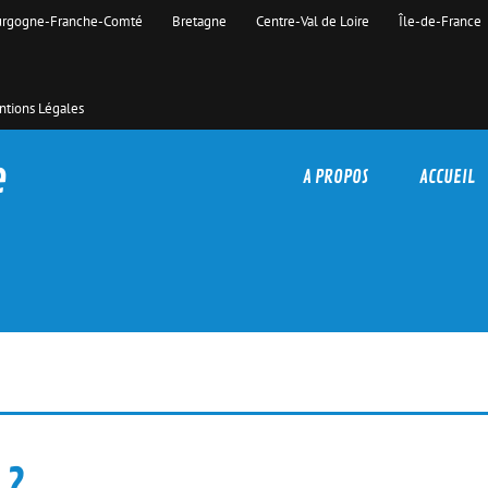
rgogne-Franche-Comté
Bretagne
Centre-Val de Loire
Île-de-France
tions Légales
e
A PROPOS
ACCUEIL
 ?