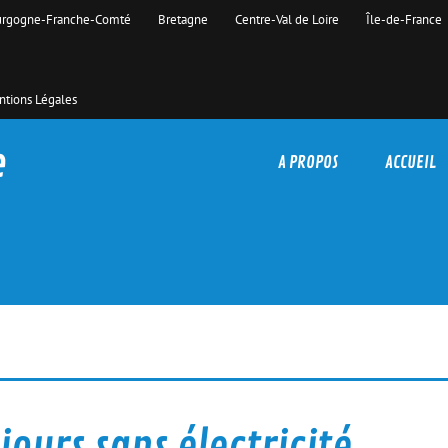
rgogne-Franche-Comté
Bretagne
Centre-Val de Loire
Île-de-France
tions Légales
e
A PROPOS
ACCUEIL
ours sans électricité