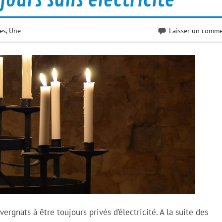
es
,
Une
Laisser un comme
rgnats à être toujours privés d’électricité. A la suite des