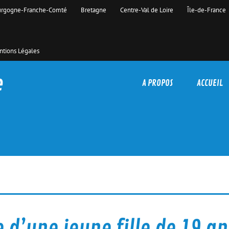
rgogne-Franche-Comté
Bretagne
Centre-Val de Loire
Île-de-France
tions Légales
e
A PROPOS
ACCUEIL
 d’une jeune fille de 19 an