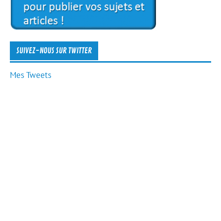
SUIVEZ-NOUS SUR TWITTER
Mes Tweets