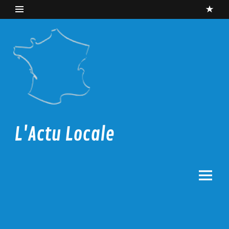
Skip
to
content
L'Actu Locale
La proximité c'est d'actualité