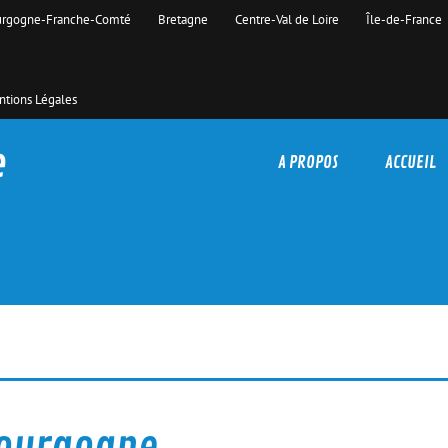
rgogne-Franche-Comté
Bretagne
Centre-Val de Loire
Île-de-France
tions Légales
e
A PROPOS
ACCUEIL
Bourgogne