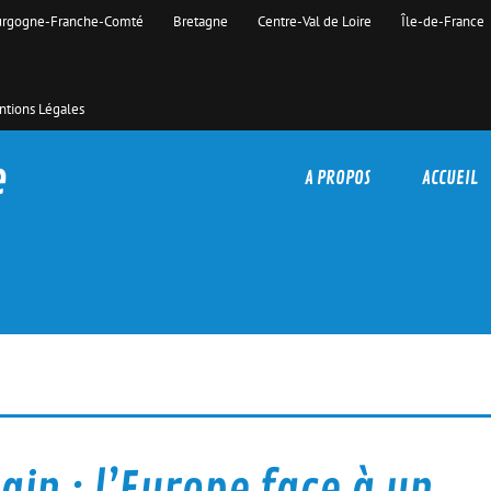
rgogne-Franche-Comté
Bretagne
Centre-Val de Loire
Île-de-France
tions Légales
e
A PROPOS
ACCUEIL
ain : l’Europe face à un