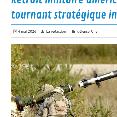
tournant stratégique i
4 mai 2026
La redaction
défense
,
Une