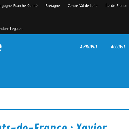
rgogne-Franche-Comté
Bretagne
Centre-Val de Loire
Île-de-France
tions Légales
e
A PROPOS
ACCUEIL
uts-de-France : Xavier