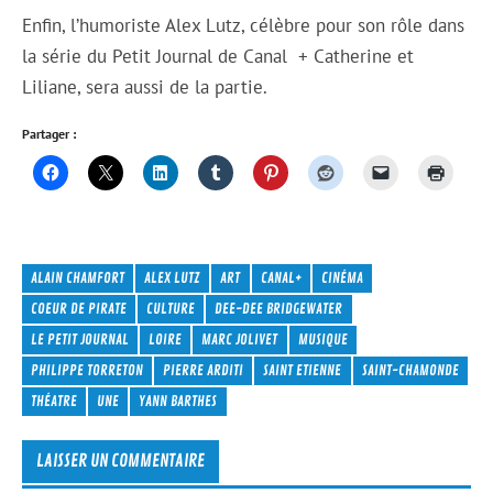
Enfin, l’humoriste Alex Lutz, célèbre pour son rôle dans
la série du Petit Journal de Canal + Catherine et
Liliane, sera aussi de la partie.
Partager :
ALAIN CHAMFORT
ALEX LUTZ
ART
CANAL+
CINÉMA
COEUR DE PIRATE
CULTURE
DEE-DEE BRIDGEWATER
LE PETIT JOURNAL
LOIRE
MARC JOLIVET
MUSIQUE
PHILIPPE TORRETON
PIERRE ARDITI
SAINT ETIENNE
SAINT-CHAMONDE
THÉATRE
UNE
YANN BARTHES
LAISSER UN COMMENTAIRE