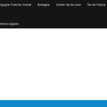
rgogne-Franche-Comté
Bretagne
Centre-Val de Loire
Île-de-France
tions Légales