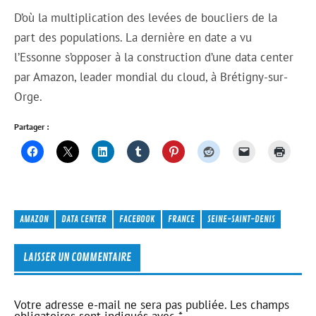
D’où la multiplication des levées de boucliers de la
part des populations. La dernière en date a vu
l’Essonne s’opposer à la construction d’une data center
par Amazon, leader mondial du cloud, à Brétigny-sur-
Orge.
Partager :
AMAZON
DATA CENTER
FACEBOOK
FRANCE
SEINE-SAINT-DENIS
LAISSER UN COMMENTAIRE
Votre adresse e-mail ne sera pas publiée.
Les champs
obligatoires sont indiqués avec
*