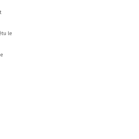
t
êtu le
ue