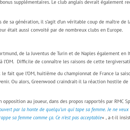
de bonus supplémentaires. Le club anglais devrait également re
de sa génération, il s’agit d’un véritable coup de maître de l
ueur était aussi convoité par de nombreux clubs en Europe.
ortmund, de la Juventus de Turin et de Naples également en It
’OM. Difficile de connaître les raisons de cette tergiversat
c le fait que l’OM, huitième du championnat de France la sais
enir. Ou alors, Greenwood craindrait-il la réaction hostile de 
son opposition au joueur, dans des propos rapportés par RMC Sp
ouvert par la honte de quelqu’un qui tape sa femme. Je ne veux
frappe sa femme comme ça. Ce n’est pas acceptable
« , a-t-il insis