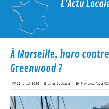
L'Actu Local
La proximité c'est d'actualité
À Marseille, haro contr
Greenwood ?
11 juillet 2024
Jules Boubacar
Provence-Alpes-Côt