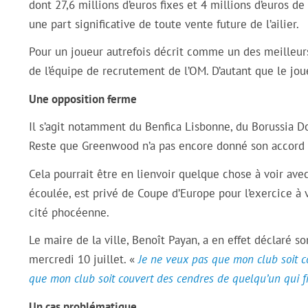
dont 27,6 millions d’euros fixes et 4 millions d’euros 
une part significative de toute vente future de l’ailier.
Pour un joueur autrefois décrit comme un des meilleurs 
de l’équipe de recrutement de l’OM. D’autant que le jo
Une opposition ferme
Il s’agit notamment du Benfica Lisbonne, du Borussia D
Reste que Greenwood n’a pas encore donné son accord à l
Cela pourrait être en lienvoir quelque chose à voir ave
écoulée, est privé de Coupe d’Europe pour l’exercice à v
cité phocéenne.
Le maire de la ville, Benoît Payan, a en effet déclaré 
mercredi 10 juillet. «
Je ne veux pas que mon club soit c
que mon club soit couvert des cendres de quelqu’un qui 
Un cas problématique