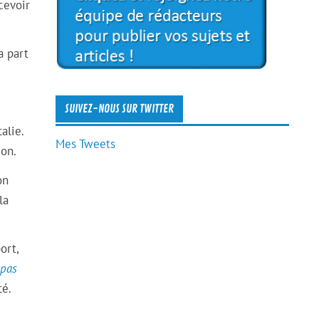
cevoir
a part
SUIVEZ-NOUS SUR TWITTER
alie.
Mes Tweets
ion.
on
la
ort,
 pas
té.