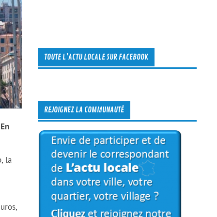
TOUTE L’ACTU LOCALE SUR FACEBOOK
REJOIGNEZ LA COMMUNAUTÉ
 En
, la
uros,