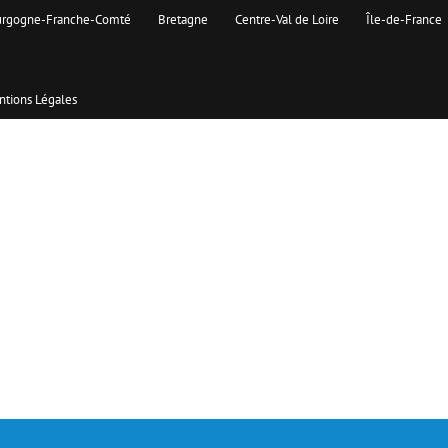
rgogne-Franche-Comté
Bretagne
Centre-Val de Loire
Île-de-France
tions Légales