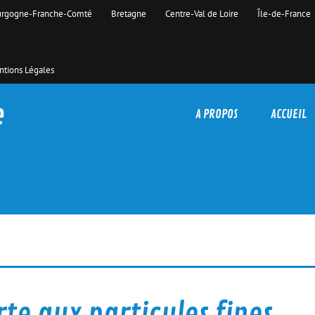
rgogne-Franche-Comté
Bretagne
Centre-Val de Loire
Île-de-France
tions Légales
e
A PROPOS
ACCUEIL
rte aux particules fines