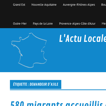
Skip
Grand Est
Nouvelle Aquitaine
Auvergne-Rhônes-Alpes
Bou
to
content
Outre-Mer
Pays de la Loire
Provence-Alpes-Côte d’Azur
Men
L'Actu Local
La proximité c'est d'actualité
ÉTIQUETTE :
DEMANDEUR D’ASILE
580 migrants accueillis