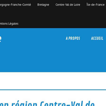
rgogne-Franche-Comté
Bretagne
Centre-Val de Loire
Île-de-France
tions Légales
e
A PROPOS
ACCUEIL
 en région Centre-Val de