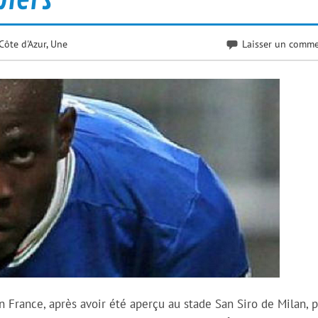
Côte d'Azur
,
Une
Laisser un comme
 France, après avoir été aperçu au stade San Siro de Milan, 