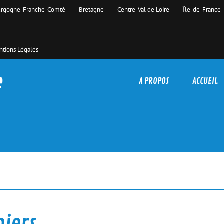
rgogne-Franche-Comté
Bretagne
Centre-Val de Loire
Île-de-France
tions Légales
e
A PROPOS
ACCUEIL
piers