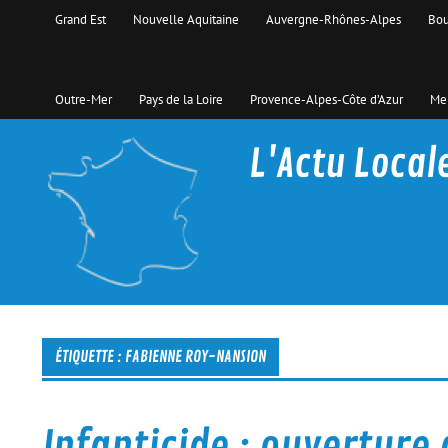
Skip
Grand Est
Nouvelle Aquitaine
Auvergne-Rhônes-Alpes
Bou
to
content
Outre-Mer
Pays de la Loire
Provence-Alpes-Côte d’Azur
Men
L'Actu Local
La proximité c'est d'actualité
ÉTIQUETTE :
FABIENNE ROY-NANSION
Infanticide : ouverture