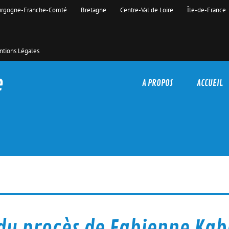
rgogne-Franche-Comté
Bretagne
Centre-Val de Loire
Île-de-France
tions Légales
e
A PROPOS
ACCUEIL
 du procès de Fabienne Ka