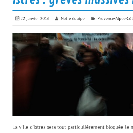
22 janvier 2016
Notre équipe
Provence-Alpes-Côt
La ville d’Istres sera tout particulièrement bloquée le 