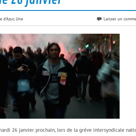
e d'Azur
,
Une
Laisser un comme
mardi 26 janvier prochain, lors de la gréve intersyndicale nati