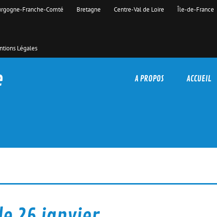
rgogne-Franche-Comté
Bretagne
Centre-Val de Loire
Île-de-France
tions Légales
e
A PROPOS
ACCUEIL
le 26 janvier