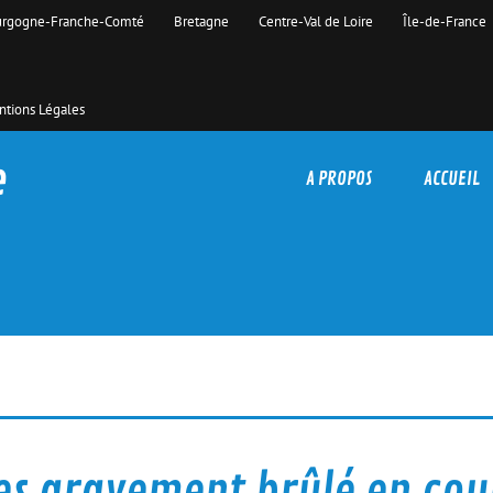
rgogne-Franche-Comté
Bretagne
Centre-Val de Loire
Île-de-France
tions Légales
e
A PROPOS
ACCUEIL
es gravement brûlé en cou