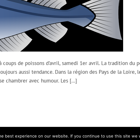
à coups de poissons d’avril, samedi 1er avril. La tradition du 
 toujours aussi tendance. Dans la région des Pays de la Loire, l
 se chambrer avec humour. Les […]
e best experience on our website. If you continue to use this site we w