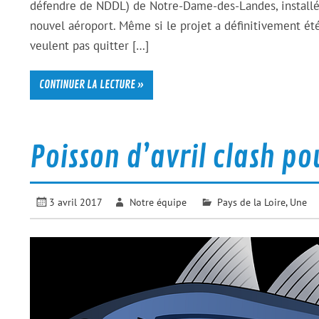
défendre de NDDL) de Notre-Dame-des-Landes, installés 
nouvel aéroport. Même si le projet a définitivement ét
veulent pas quitter […]
CONTINUER LA LECTURE »
Poisson d’avril clash pou
3 avril 2017
Notre équipe
Pays de la Loire
,
Une