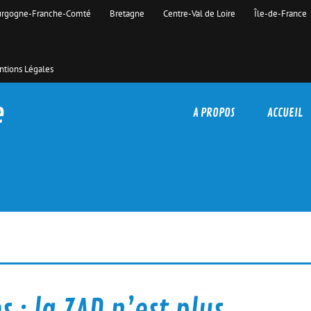
rgogne-Franche-Comté
Bretagne
Centre-Val de Loire
Île-de-France
tions Légales
e
A PROPOS
ACCUEIL
: la ZAD n’est plus