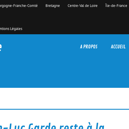
rgogne-Franche-Comté
Bretagne
Centre-Val de Loire
Île-de-France
tions Légales
e
A PROPOS
ACCUEIL
-Luc Garde reste à la