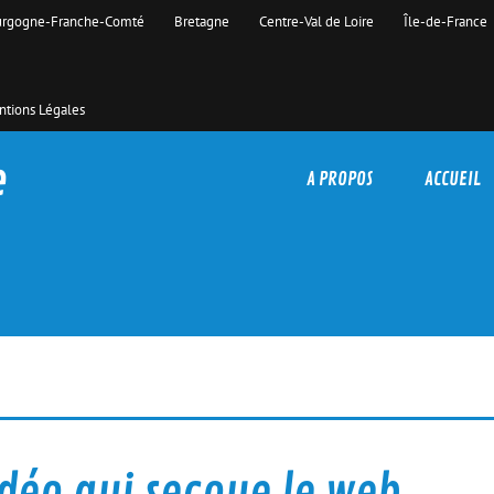
rgogne-Franche-Comté
Bretagne
Centre-Val de Loire
Île-de-France
tions Légales
e
A PROPOS
ACCUEIL
idéo qui secoue le web