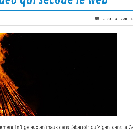
Laisser un comme
ement infligé aux animaux dans l’abattoir du Vigan, dans la Ga