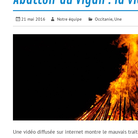
21 mai 2016
Notre équipe
Occitanie
,
Une
Une vidéo diffusée sur internet montre le mauvais trait