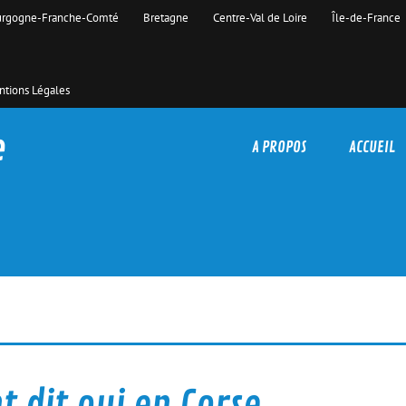
rgogne-Franche-Comté
Bretagne
Centre-Val de Loire
Île-de-France
tions Légales
e
A PROPOS
ACCUEIL
t dit oui en Corse