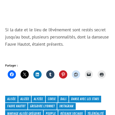
Si la date et le lieu de l’événement sont restés secret
jusqu’au bout, plusieurs personnalités, dont la danseuse
Fauve Hautot, étaient présents.
Partager :
ALISÉE
ALIZÉE
ALYZÉE
CORSE
DALS
DANSE AVEC LES STARS
FAUVE HAUTOT
GREGOIRE LYONNET
INSTAGRAM
MARIAGE ALISÉE GRÉGOIRE
PEOPLE
RÉSEAUX SOCIAUX
TÉLÉRÉALITÉ