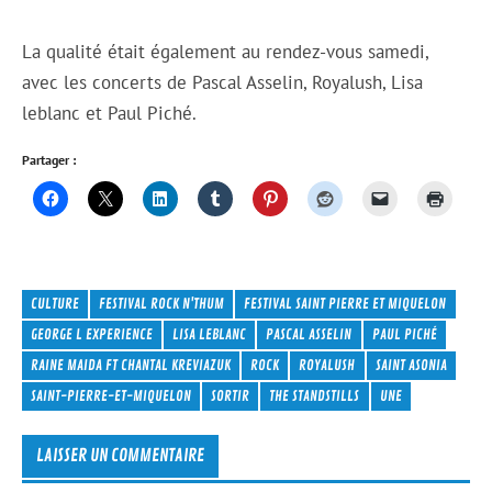
La qualité était également au rendez-vous samedi,
avec les concerts de Pascal Asselin, Royalush, Lisa
leblanc et Paul Piché.
Partager :
CULTURE
FESTIVAL ROCK N'THUM
FESTIVAL SAINT PIERRE ET MIQUELON
GEORGE L EXPERIENCE
LISA LEBLANC
PASCAL ASSELIN
PAUL PICHÉ
RAINE MAIDA FT CHANTAL KREVIAZUK
ROCK
ROYALUSH
SAINT ASONIA
SAINT-PIERRE-ET-MIQUELON
SORTIR
THE STANDSTILLS
UNE
LAISSER UN COMMENTAIRE