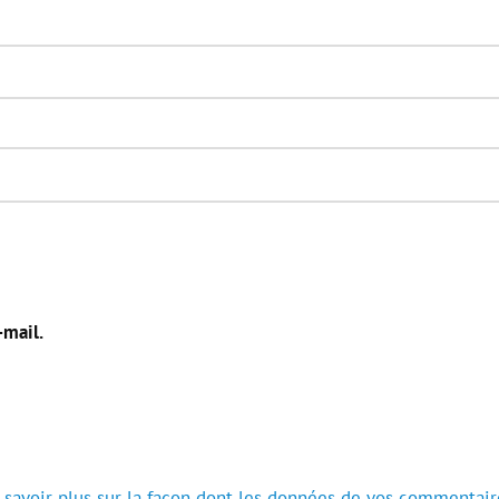
-mail.
 savoir plus sur la façon dont les données de vos commentair