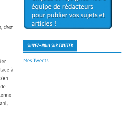
 c’est
SUIVEZ-NOUS SUR TWITTER
Mes Tweets
ier
lace à
s’en
 de
ntenne
ani,