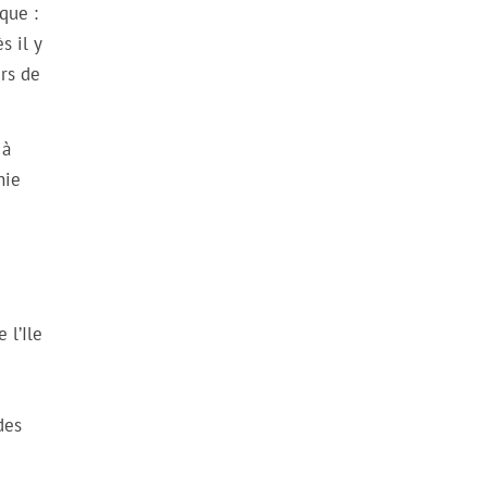
que :
s il y
rs de
 à
nie
 l’Ile
des