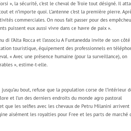
i », la sécurité, c’est le cheval de Troie tout désigné. Il atta
 tout et n’importe quoi. L’antenne c’est la première pierre. Aprè
activités commerciales. On nous fait passer pour des empêcheu
fants puissent eux aussi vivre dans ce havre de paix ».
di l’Alta Rocca et l’associu A Funtanedda invite de son côté
entation touristique, équipement des professionnels en télépho
val. « Avec une présence humaine (pour la surveillance), on
ables », estime-t-elle.
jusqu’au bout, refuse que la population corse de l’intérieur de
la flore et l’un des derniers endroits du monde agro pastoral
 et que les selfies avec les chevaux de Petru Milanini arrivent
gine aisément les royalties pour Free et les parts de marché 