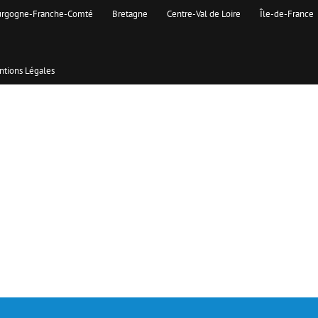
rgogne-Franche-Comté
Bretagne
Centre-Val de Loire
Île-de-France
tions Légales