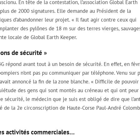
scionu. En tête de la contestation, l’association Global Earth
 plus de 2000 signatures. Elle demande au Président de la
ques d’abandonner leur projet. « Il faut agir contre ceux qui
Implanter des pylônes de 18 m sur des terres vierges, sauvages,
ente locale de Global Earth Keeper.
sons de sécurité »
4G répond avant tout à un besoin de sécurité. En effet, en févr
s pompiers n’ont pas pu communiquer par téléphone. Venu sur p
avait annoncé la fin de la zone blanche. « Difficile de pouvoir 
nquiétude des gens qui sont montés au créneau et qui ont peur
 de sécurité, le médecin que je suis est obligé de dire que l’a
uté de la 2e circonscription de Haute-Corse Paul-André Colomb
 des activités commerciales…